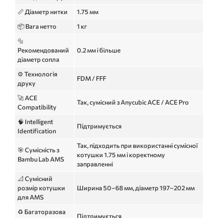
📏 Діаметр нитки
1.75 мм
📦 Вага нетто
1 кг
🔩
Рекомендований
0.2 мм і більше
діаметр сопла
⚙️ Технологія
FDM / FFF
друку
🚀 ACE
Так, сумісний з Anycubic ACE / ACE Pro
Compatibility
🧠 Intelligent
Підтримується
Identification
Так, підходить при використанні сумісної
🎯 Сумісність з
котушки 1.75 мм і коректному
Bambu Lab AMS
заправленні
📐 Сумісний
розмір котушки
Ширина 50–68 мм, діаметр 197–202 мм
для AMS
♻️ Багаторазова
Підтримується