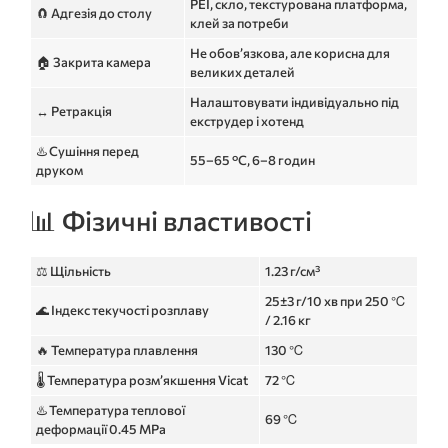
PEI, скло, текстурована платформа,
🧲 Адгезія до столу
клей за потреби
Не обов’язкова, але корисна для
🏠 Закрита камера
великих деталей
Налаштовувати індивідуально під
↔️ Ретракція
екструдер і хотенд
♨️ Сушіння перед
55–65 °C, 6–8 годин
друком
📊 Фізичні властивості
⚖️ Щільність
1.23 г/см³
25±3 г/10 хв при 250 ℃
🌊 Індекс текучості розплаву
/ 2.16 кг
🔥 Температура плавлення
130 ℃
🌡️ Температура розм’якшення Vicat
72 ℃
♨️ Температура теплової
69 ℃
деформації 0.45 MPa