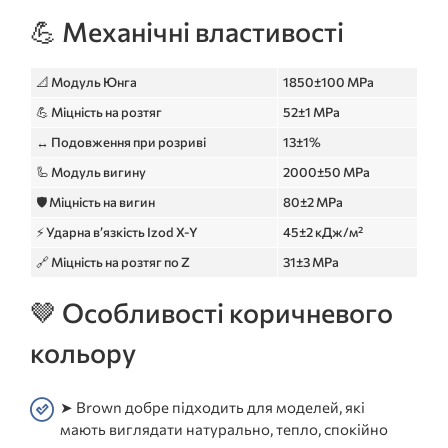
💪 Механічні властивості
📐 Модуль Юнга
1850±100 MPa
💪 Міцність на розтяг
52±1 MPa
↔️ Подовження при розриві
13±1%
🦾 Модуль вигину
2000±50 MPa
🛡️ Міцність на вигин
80±2 MPa
⚡ Ударна в’язкість Izod X-Y
45±2 кДж/м²
🔗 Міцність на розтяг по Z
31±3 MPa
🤎 Особливості коричневого
кольору
➤ Brown добре підходить для моделей, які
мають виглядати натурально, тепло, спокійно