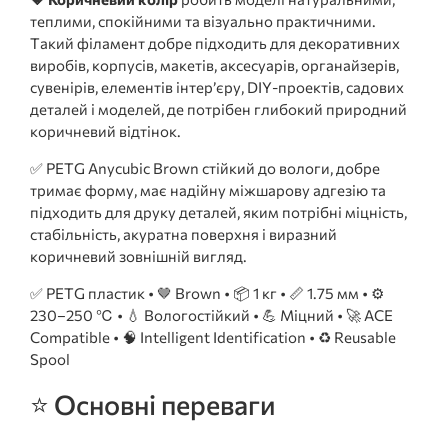
теплими, спокійними та візуально практичними.
Такий філамент добре підходить для декоративних
виробів, корпусів, макетів, аксесуарів, органайзерів,
сувенірів, елементів інтер’єру, DIY-проектів, садових
деталей і моделей, де потрібен глибокий природний
коричневий відтінок.
✅ PETG Anycubic Brown стійкий до вологи, добре
тримає форму, має надійну міжшарову адгезію та
підходить для друку деталей, яким потрібні міцність,
стабільність, акуратна поверхня і виразний
коричневий зовнішній вигляд.
✅ PETG пластик • 🤎 Brown • 📦 1 кг • 📏 1.75 мм • ⚙️
230–250 ℃ • 💧 Вологостійкий • 💪 Міцний • 🚀 ACE
Compatible • 🧠 Intelligent Identification • ♻️ Reusable
Spool
⭐ Основні переваги