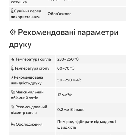
котушка
🌡️ Сушіння перед
Обов’язкове
використанням
⚙️ Рекомендовані параметри
друку
🔥 Температура сопла
230–250 ℃
🌡️ Температура столу
60–70 ℃
⚡ Рекомендована
50–250 мм/с
швидкість друку
🚀 Максимальний
12 мм³/с
об’ємний потік
🔩 Рекомендований
0.2 мм і більше
діаметр сопла
Помірне, підбирати під модель і
🌬️ Охолодження
швидкість