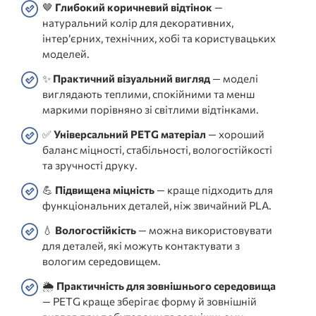
🤎
Глибокий коричневий відтінок
—
натуральний колір для декоративних,
інтер’єрних, технічних, хобі та користувацьких
моделей.
✨
Практичний візуальний вигляд
— моделі
виглядають теплими, спокійними та менш
маркими порівняно зі світлими відтінками.
✅
Універсальний PETG матеріал
— хороший
баланс міцності, стабільності, вологостійкості
та зручності друку.
💪
Підвищена міцність
— краще підходить для
функціональних деталей, ніж звичайний PLA.
💧
Вологостійкість
— можна використовувати
для деталей, які можуть контактувати з
вологим середовищем.
🌦️
Практичність для зовнішнього середовища
— PETG краще зберігає форму й зовнішній