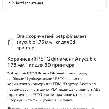
❓ Часті запитання
Опис коричневий petg філамент
anycubic 1.75 мм 1 кг для 3d
принтера
Коричневий PETG філамент Anycubic
1.75 мм 1 кг для 3D принтера
✨ Anycubic PETG Brown Filament
— це міцний,
стабільний і універсальний PETG філамент
коричневого кольору для FDM 3D друку. Матеріал
поєднує зручність друку PLA, підвищену міцність ABS
і практичність PETG для декоративних, технічних,
інтер’єрних та функціональних задач.
🤎 Коричневий колір
робить моделі натуральними,