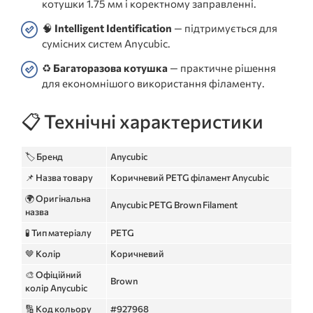
котушки 1.75 мм і коректному заправленні.
🧠
Intelligent Identification
— підтримується для
сумісних систем Anycubic.
♻️
Багаторазова котушка
— практичне рішення
для економнішого використання філаменту.
📋 Технічні характеристики
🏷️ Бренд
Anycubic
📌 Назва товару
Коричневий PETG філамент Anycubic
🌍 Оригінальна
Anycubic PETG Brown Filament
назва
🧪 Тип матеріалу
PETG
🤎 Колір
Коричневий
🎨 Офіційний
Brown
колір Anycubic
🔢 Код кольору
#927968