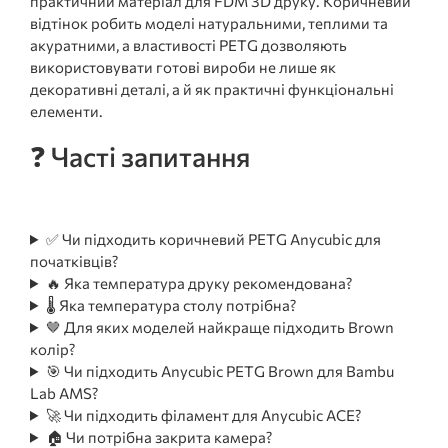
практичний матеріал для FDM 3D друку. Коричневий
відтінок робить моделі натуральними, теплими та
акуратними, а властивості PETG дозволяють
використовувати готові вироби не лише як
декоративні деталі, а й як практичні функціональні
елементи.
❓ Часті запитання
✅ Чи підходить коричневий PETG Anycubic для
початківців?
🔥 Яка температура друку рекомендована?
🌡️ Яка температура столу потрібна?
🤎 Для яких моделей найкраще підходить Brown
колір?
🎯 Чи підходить Anycubic PETG Brown для Bambu
Lab AMS?
🚀 Чи підходить філамент для Anycubic ACE?
🏠 Чи потрібна закрита камера?