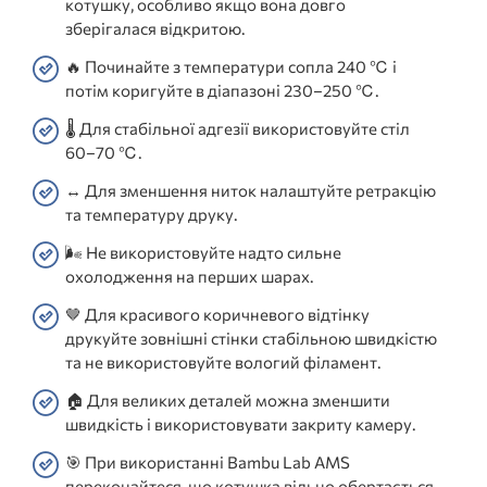
котушку, особливо якщо вона довго
зберігалася відкритою.
🔥 Починайте з температури сопла 240 ℃ і
потім коригуйте в діапазоні 230–250 ℃.
🌡️ Для стабільної адгезії використовуйте стіл
60–70 ℃.
↔️ Для зменшення ниток налаштуйте ретракцію
та температуру друку.
🌬️ Не використовуйте надто сильне
охолодження на перших шарах.
🤎 Для красивого коричневого відтінку
друкуйте зовнішні стінки стабільною швидкістю
та не використовуйте вологий філамент.
🏠 Для великих деталей можна зменшити
швидкість і використовувати закриту камеру.
🎯 При використанні Bambu Lab AMS
переконайтеся, що котушка вільно обертається,