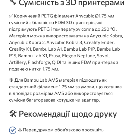
🔧 Сумісність з 3D принтерами
✅ Коричневий PETG філамент Anycubic Ø1.75 мм
сумісний з більшістю FDM 3D принтерів, які
підтримують PETG і температуру сопла до 250 ℃.
Матеріал можна використовувати на Anycubic Kobra,
Anycubic Kobra 2, Anycubic Kobra 3, Creality Ender,
Creality K1, Bambu Lab A1, Bambu Lab P1P, Bambu Lab
P1S, Bambu Lab X1, Prusa, Elegoo Neptune, Sovol,
Artillery, Flashforge, QIDI та інших FDM принтерах з
подачею нитки 1.75 мм.
🎯 Для Bambu Lab AMS матеріал підходить як
стандартний філамент 1.75 мм за умови, що котушка
відповідає розмірам AMS або використовується
сумісна багаторазова котушка чи адаптер.
🛠️ Рекомендації щодо друку
♨️ Перед друком обов’язково просушіть