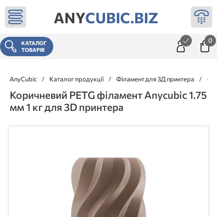
ANY
CUBIC.BIZ
0
КАТАЛОГ
ТОВАРІВ
AnyCubic
/
Каталог продукції
/
Філамент для 3Д принтера
/
Філ
Коричневий PETG філамент Anycubic 1.75
мм 1 кг для 3D принтера