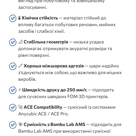
вигляд при побутовому та зовнішньому
застосуванні.
🧪
Хімічна стійкість
— матеріал стійкий до
впливу багатьох побутових речовин, мийних
засобів і слабкої хімії.
📐
Стабільна геометрія
— низька усадка
допомагає отримувати акуратні розміри та
рівні поверхні.
🔗
Хороша міжшарова адгезія
— шари надійно
з’єднуються між собою, що важливо для міцних
виробів.
⚡
Швидкість друку до 250 мм/с
— підходить
для сучасних швидких FDM 3D принтерів.
🚀
ACE Compatibility
— сумісний із системами
Anycubic ACE / ACE Pro.
🎯
Сумісність з Bambu Lab AMS
— підходить для
Bambu Lab AMS при використанні сумісної