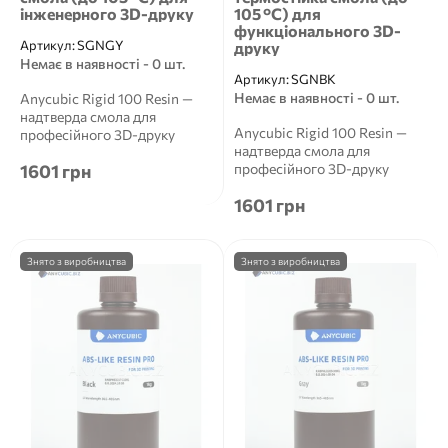
інженерного 3D-друку
105 °C) для
функціонального 3D-
Артикул:
SGNGY
друку
Немає в наявності - 0 шт.
Артикул:
SGNBK
Немає в наявності - 0 шт.
Anycubic Rigid 100 Resin —
надтверда смола для
Anycubic Rigid 100 Resin —
професійного 3D-друку
надтверда смола для
Anycubic Rigid 100 Resin...
1601 грн
професійного 3D-друку
Anycubic Rigid 100 Resin...
1601 грн
Знято з виробництва
Знято з виробництва