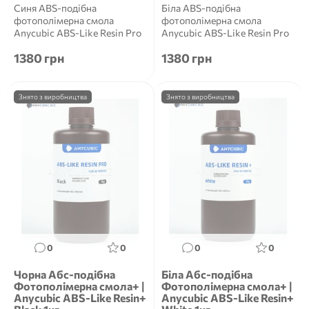
Синя ABS-подібна
Біла ABS-подібна
фотополімерна смола
фотополімерна смола
Anycubic ABS-Like Resin Pro
Anycubic ABS-Like Resin Pro
2 Blue 1 кг Anycubic ABS-Like
2 White 1 кг Anycubic ABS-
1380 грн
1380 грн
Resi...
Like Res...
Знято з виробництва
Знято з виробництва
0
0
0
0
Чорна Aбс-подібна
Біла Aбс-подібна
Фотополімерна смола+ |
Фотополімерна смола+ |
Anycubic ABS-Like Resin+
Anycubic ABS-Like Resin+