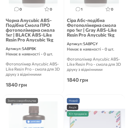
0
0
1
0
Чорна Anycubic ABS-
Сіра Aбс-подібна
Подібна Смола ПРО
Фотополімерна смола
фотополімерна смола
про 1кг | Gray ABS-Like
1кг | BLACK ABS-Like
Resin Pro Anycubic 1kg
Resin Pro Anycubic 1kg
Артикул:
SABPGY
Артикул:
SABPBK
Немає в наявності - 0 шт.
Немає в наявності - 0 шт.
Фотополімер Anycubic ABS-
Фотополімер Anycubic ABS-
Like Resin Pro - смола для 3D
Like Resin Pro - смола для 3D
друку з відмінними
друку з відмінними
механічними та фізични...
1840 грн
механічними та фізични...
1840 грн
Знято з виробництва
Новий
Акція
Хіт продажів