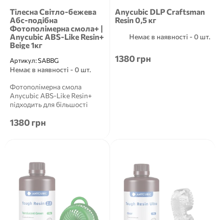
Тілесна Світло-бежева
Anycubic DLP Craftsman
Aбс-подібна
Resin 0,5 кг
Фотополімерна смола+ |
Anycubic ABS-Like Resin+
Немає в наявності - 0 шт.
Beige 1кг
1380 грн
Артикул:
SABBG
Немає в наявності - 0 шт.
Фотополімерна смола
Anycubic ABS-Like Resin+
підходить для більшості
РК-3D-принтерів та
1380 грн
оптимізована...