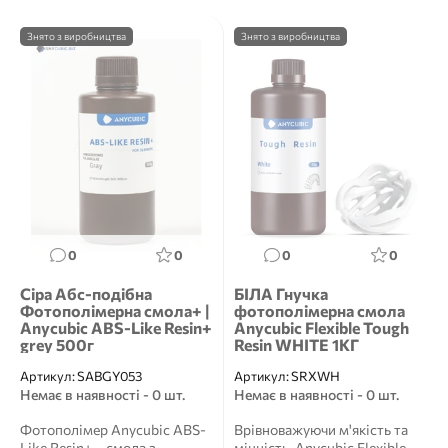
Знято з виробництва
Знято з виробництва
0
0
0
0
Сіра Aбс-подібна
БІЛА Гнучка
Фотополімерна смола+ |
фотополімерна смола
Anycubic ABS-Like Resin+
Anycubic Flexible Tough
grey 500г
Resin WHITE 1КГ
Артикул:
SABGY053
Артикул:
SRXWH
Немає в наявності - 0 шт.
Немає в наявності - 0 шт.
Фотополімер Anycubic ABS-
Врівноважуючи м'якість та
Like Resin+ – смола з
міцність, Anycubic Flexible