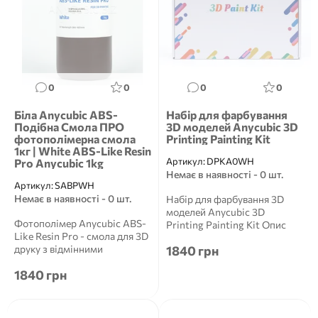
0
0
0
0
Біла Anycubic ABS-
Набір для фарбування
Подібна Смола ПРО
3D моделей Anycubic 3D
фотополімерна смола
Printing Painting Kit
1кг | White ABS-Like Resin
Артикул:
DPKA0WH
Pro Anycubic 1kg
Немає в наявності - 0 шт.
Артикул:
SABPWH
Немає в наявності - 0 шт.
Набір для фарбування 3D
моделей Anycubic 3D
Фотополімер Anycubic ABS-
Printing Painting Kit Опис
Like Resin Pro - смола для 3D
Anycubic 3D Printing Pain...
друку з відмінними
1840 грн
механічними та фізични...
1840 грн