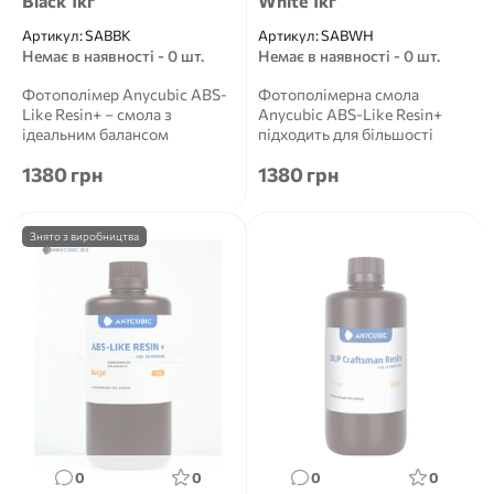
Black 1кг
White 1кг
Артикул:
SABBK
Артикул:
SABWH
Немає в наявності - 0 шт.
Немає в наявності - 0 шт.
Фотополімер Anycubic ABS-
Фотополімерна смола
Like Resin+ – смола з
Anycubic ABS-Like Resin+
ідеальним балансом
підходить для більшості
властивостей. Міцни...
РК-3D-принтерів та
1380 грн
1380 грн
оптимізована...
Знято з виробництва
0
0
0
0