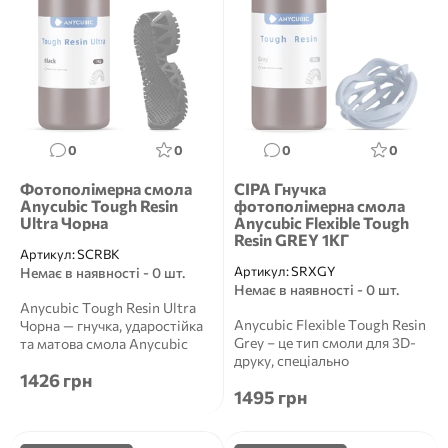
0
0
0
0
Фотополімерна смола
СІРА Гнучка
Anycubic Tough Resin
фотополімерна смола
Ultra Чорна
Anycubic Flexible Tough
Resin GREY 1КГ
Артикул:
SCRBK
Артикул:
SRXGY
Немає в наявності - 0 шт.
Немає в наявності - 0 шт.
Anycubic Tough Resin Ultra
Anycubic Flexible Tough Resin
Чорна — гнучка, ударостійка
Grey – це тип смоли для 3D-
та матова смола Anycubic
друку, спеціально
Tough Resin U...
1426 грн
розроблений для ств...
1495 грн