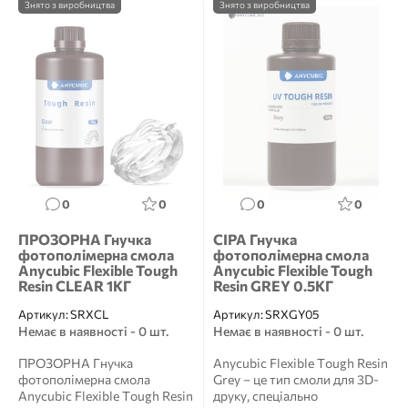
Знято з виробництва
Знято з виробництва
0
0
0
0
ПРОЗОРНА Гнучка
СІРА Гнучка
фотополімерна смола
фотополімерна смола
Anycubic Flexible Tough
Anycubic Flexible Tough
Resin CLEAR 1КГ
Resin GREY 0.5КГ
Артикул:
SRXCL
Артикул:
SRXGY05
Немає в наявності - 0 шт.
Немає в наявності - 0 шт.
ПРОЗОРНА Гнучка
Anycubic Flexible Tough Resin
фотополімерна смола
Grey – це тип смоли для 3D-
Anycubic Flexible Tough Resin
друку, спеціально