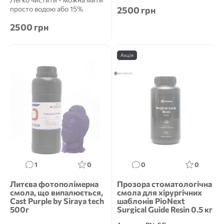
рівня успіхуМіцний і не
просто водою або 15%
2500 грн
крихк...
спиртом.Низька в'язкість із ...
2500 грн
Акція
1
0
0
0
Литєва фотополімерна
Прозора стоматологічна
смола, що випалюється,
смола для хірургічних
Cast Purple by Siraya tech
шаблонів PioNext
500г
Surgical Guide Resin 0.5 кг