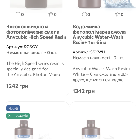
0
0
0
0
Високошвидкісна
Водомийна
фотополімерна смола
фотополімерна смола
Anycubic High Speed Resin
Anycubic Water-Wash
Resin+ 1кг біла
Артикул:
SGSGY
Артикул:
SSXWH
Немає в наявності - 0 шт.
Немає в наявності - 0 шт.
The High Speed series resin is
Anycubic Water-Wash Resin+
specially designed for
White — біла смола для 3D-
the Anycubic Photon Mono
друку, що миється водою
M5s 3D prin...
1242 грн
Опис продукту A...
1242 грн
Новий
Хіт продажів