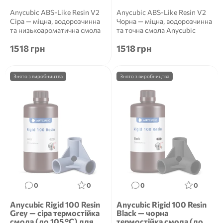
Anycubic ABS-Like Resin V2
Anycubic ABS-Like Resin V2
Сіра — міцна, водорозчинна
Чорна — міцна, водорозчинна
та низькоароматична смола
та точна смола Anycubic
Anycubic ABS-...
ABS-Like Resin...
1518 грн
1518 грн
Знято з виробництва
Знято з виробництва
0
0
0
0
Anycubic Rigid 100 Resin
Anycubic Rigid 100 Resin
Grey — сіра термостійка
Black — чорна
смола (до 105 °C) для
термостійка смола (до