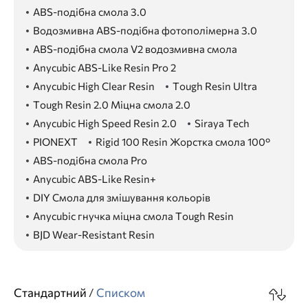
ABS-подібна смола 3.0
Водозмивна ABS-подібна фотополімерна 3.0
ABS-подібна смола V2 водозмивна смола
Anycubic ABS-Like Resin Pro 2
Anycubic High Clear Resin
Tough Resin Ultra
Tough Resin 2.0 Міцна смола 2.0
Anycubic High Speed Resin 2.0
Siraya Tech
PIONEXT
Rigid 100 Resin Жорстка смола 100°
ABS-подібна смола Pro
Anycubic ABS-Like Resin+
DIY Смола для змішування кольорів
Anycubic гнучка міцна смола Tough Resin
BJD Wear-Resistant Resin
Стандартний
/
Cписком