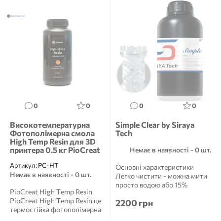
0
0
0
0
Високотемпературна
Simple Clear by Siraya
Фотополімерна смола
Tech
High Temp Resin для 3D
принтера 0.5 кг PioCreat
Немає в наявності - 0 шт.
Артикул:
PC-HT
Основні характеристики
Немає в наявності - 0 шт.
Легко чистити - можна мити
просто водою або 15%
PioCreat High Temp Resin
спиртом.Низька в'язкість із ...
PioCreat High Temp Resin це
2200 грн
термостійка фотополімерна
смола для LCD та D...