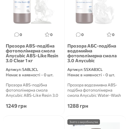
0
0
0
0
Прозора ABS-подібна
Прозора АБС-подібна
фотополімерна смола
водомийна
Anycubic ABS-Like Resin
фотополімерна смола
3.0 Clear 1 кг
3.0 Anycubic
Артикул:
SABL3CL
Артикул:
SSXAB3CL
Немає в наявності - 0 шт.
Немає в наявності - 0 шт.
Прозора ABS-подібна
Прозора водозмивна ABS-
фотополімерна смола
подібна фотополімерна
Anycubic ABS-Like Resin 3.0
смола Anycubic Water-Wash
Clear 1 кг Anycubic ABS-Like
ABS-Like Resin 3.0 1 кг Anyc...
1249 грн
1288 грн
Re...
Знято з виробництва