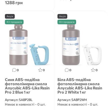
1288 грн
Anycubi...
Акція
Акція
Хіт продажів
Хіт продажів
0
0
0
0
Синя ABS-подібна
Біла ABS-подібна
фотополімерна смола
фотополімерна смола
Anycubic ABS-Like Resin
Anycubic ABS-Like Resin
Pro 2 Blue 1 кг
Pro 2 White 1 кг
Артикул:
SABP2BL
Артикул:
SABP2WH
Немає в наявності - 0 шт.
Немає в наявності - 0 шт.