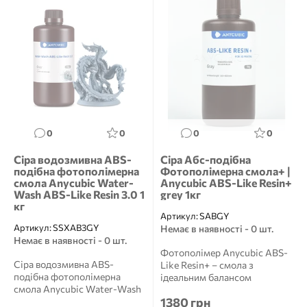
0
0
0
0
Сіра водозмивна ABS-
Сіра Aбс-подібна
подібна фотополімерна
Фотополімерна смола+ |
смола Anycubic Water-
Anycubic ABS-Like Resin+
Wash ABS-Like Resin 3.0 1
grey 1кг
кг
Артикул:
SABGY
Артикул:
SSXAB3GY
Немає в наявності - 0 шт.
Немає в наявності - 0 шт.
Фотополімер Anycubic ABS-
Сіра водозмивна ABS-
Like Resin+ – смола з
подібна фотополімерна
ідеальним балансом
смола Anycubic Water-Wash
властивостей. Міцни...
1380 грн
ABS-Like Resin 3.0 1 кг