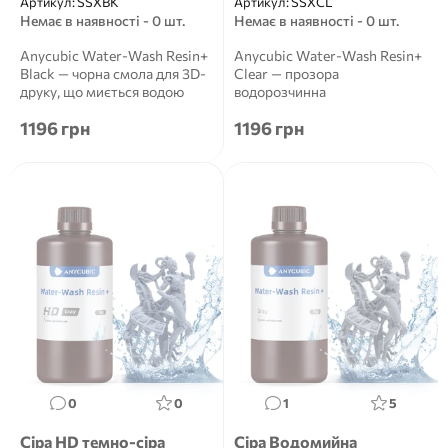
Артикул:
SSXBK
Артикул:
SSXCL
Немає в наявності - 0 шт.
Немає в наявності - 0 шт.
Anycubic Water-Wash Resin+
Anycubic Water-Wash Resin+
Black — чорна смола для 3D-
Clear — прозора
друку, що миється водою
водорозчинна
Опис продукту ...
фотополімерна смола для
1196 грн
1196 грн
3D-друку Опис...
0
0
1
5
Сіра HD темно-сіра
Сіра Водомийна