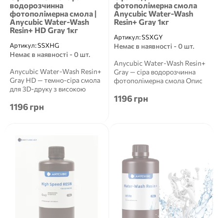
водорозчинна
фотополімерна смола
фотополімерна смола |
Anycubic Water-Wash
Anycubic Water-Wash
Resin+ Gray 1кг
Resin+ HD Gray 1кг
Артикул:
SSXGY
Артикул:
SSXHG
Немає в наявності - 0 шт.
Немає в наявності - 0 шт.
Anycubic Water-Wash Resin+
Anycubic Water-Wash Resin+
Gray — сіра водорозчинна
Gray HD — темно-сіра смола
фотополімерна смола Опис
для 3D-друку з високою
продукту Anycub...
1196 грн
деталізацією Опи...
1196 грн