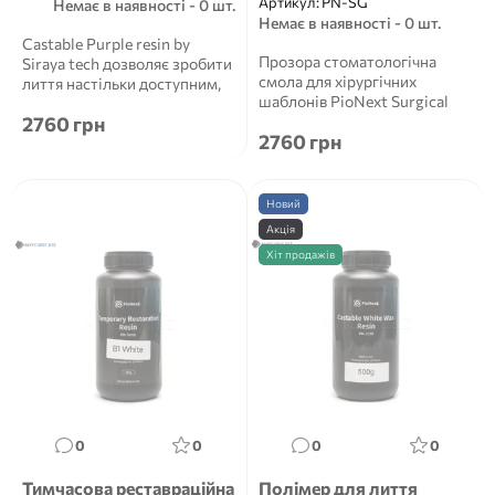
Артикул:
PN-SG
Немає в наявності - 0 шт.
Немає в наявності - 0 шт.
Castable Purple resin by
Прозора стоматологічна
Siraya tech дозволяє зробити
смола для хірургічних
лиття настільки доступним,
шаблонів PioNext Surgical
щоб професіонали та...
2760 грн
Guide Resin 0.5 кг PioNext S...
2760 грн
Новий
Акція
Хіт продажів
0
0
0
0
Тимчасова реставраційна
Полімер для лиття