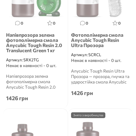
0
0
0
0
Напівпрозора зелена
Фотополімерна смола
фотополімерна смола
Anycubic Tough Resin
Anycubic Tough Resin 2.0
Ultra Прозора
Translucent Green 1 кг
Артикул:
SCRCL
Артикул:
SRX2TG
Немає в наявності - 0 шт.
Немає в наявності - 0 шт.
Anycubic Tough Resin Ultra
Напівпрозора зелена
Прозора — прозора, гнучка та
фотополімерна смола
ударостійка смола Anycubic
Anycubic Tough Resin 2.0
Tough Resi...
1426 грн
Translucent Green 1 кг
1426 грн
Anycubic To...
Знято з виробництва