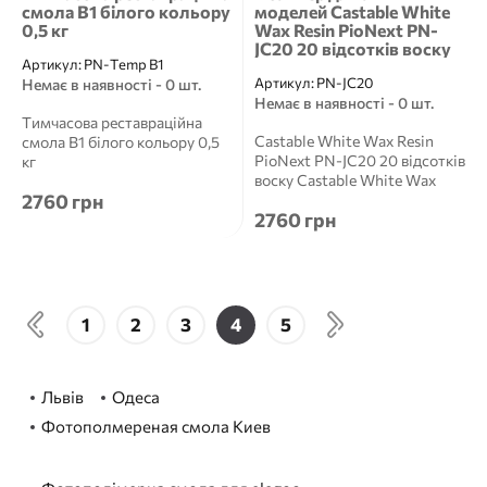
смола B1 білого кольору
моделей Castable White
0,5 кг
Wax Resin PioNext PN-
JC20 20 відсотків воску
Артикул:
PN-Temp B1
Артикул:
PN-JC20
Немає в наявності - 0 шт.
Немає в наявності - 0 шт.
Тимчасова реставраційна
Castable White Wax Resin
смола B1 білого кольору 0,5
PioNext PN-JC20 20 відсотків
кг
воску Castable White Wax
2760 грн
Resin PioNext PN-J...
2760 грн
1
2
3
4
5
Львів
Одеса
Фотополмереная смола Киев