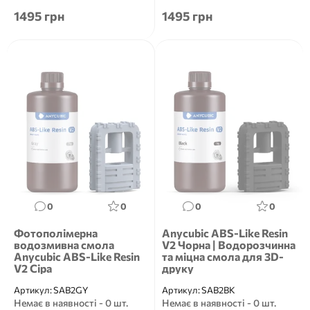
CLEAR 1КГ Врівноважуючи
розроблений для ств...
1495 грн
1495 грн
м'якість ...
0
0
0
0
Фотополімерна
Anycubic ABS-Like Resin
водозмивна смола
V2 Чорна | Водорозчинна
Anycubic ABS-Like Resin
та міцна смола для 3D-
V2 Сіра
друку
Артикул:
SAB2GY
Артикул:
SAB2BK
Немає в наявності - 0 шт.
Немає в наявності - 0 шт.