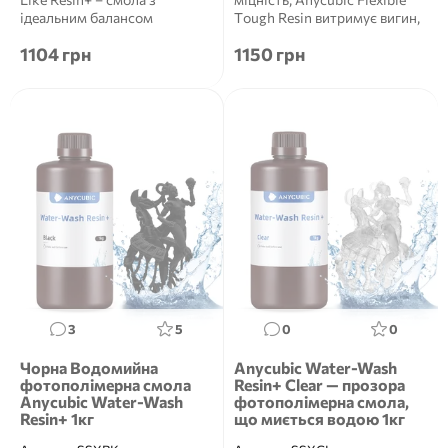
ідеальним балансом
Tough Resin витримує вигин,
властивостей. Міцни...
вигин та стиск. Во...
1104 грн
1150 грн
3
5
0
0
Чорна Водомийна
Anycubic Water-Wash
фотополімерна смола
Resin+ Clear — прозора
Anycubic Water-Wash
фотополімерна смола,
Resin+ 1кг
що миється водою 1кг