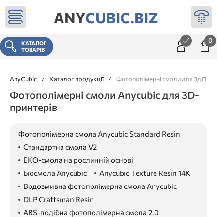
ANY
CUBIC.BIZ
0
КАТАЛОГ
ТОВАРІВ
AnyCubic
/
Каталог продукції
/
Фотополімерні смоли для 3д При
Фотополімерні смоли Anycubic для 3D-
принтерів
Фотополімерна смола Anycubic Standard Resin
Стандартна смола V2
ЕКО-смола на рослинній основі
Біосмола Anycubic
Anycubic Texture Resin 14K
Водозмивна фотополімерна смола Anycubic
DLP Craftsman Resin
ABS-подібна фотополімерна смола 2.0