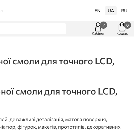
EN
UA
RU
ка
0
Кабінет
Кошик
ної смоли для точного LCD,
ної смоли для точного LCD,
й, де важливі деталізація, матова поверхня,
ніатюр, фігурок, макетів, прототипів, декоративних