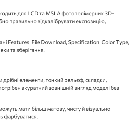
дходить для LCD та MSLA фотополімерних 3D-
бно правильно відкалібрувати експозицію,
і Features, File Download, Specification, Color Type,
еки та зберігання.
 дрібні елементи, тонкий рельєф, складки,
м потрібен акуратний зовнішній вигляд моделі без
ожуть мати більш матову, чисту й візуально
ть фарбуватися.