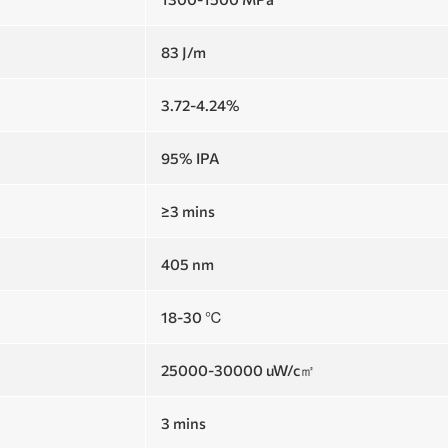
83 J/m
3.72-4.24%
95% IPA
≥3 mins
405 nm
18-30 ℃
25000-30000 uW/c㎡
3 mins