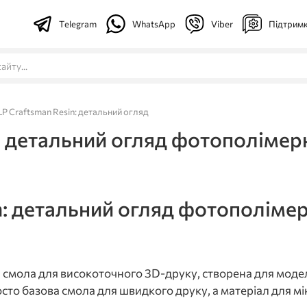
Telegram
WhatsApp
Viber
Підтрим
LP Craftsman Resin: детальний огляд
: детальний огляд фотополімер
n: детальний огляд фотополімер
смола для високоточного 3D-друку, створена для моделе
осто базова смола для швидкого друку, а матеріал для мі