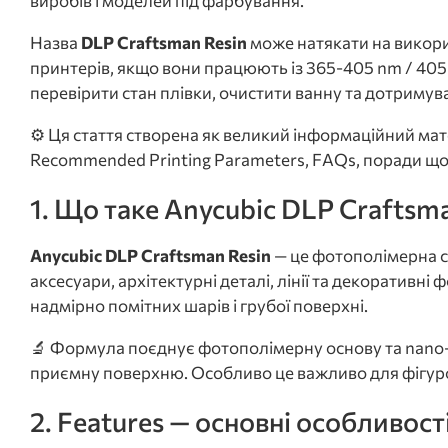
виробів і моделей під фарбування.
Назва
DLP Craftsman Resin
може натякати на викор
принтерів, якщо вони працюють із 365-405 nm / 405
перевірити стан плівки, очистити ванну та дотриму
⚙️ Ця стаття створена як великий інформаційний матері
Recommended Printing Parameters, FAQs, поради щодо
1. Що таке Anycubic DLP Craftsm
Anycubic DLP Craftsman Resin
— це фотополімерна с
аксесуари, архітектурні деталі, лінії та декоративн
надмірно помітних шарів і грубої поверхні.
🔬 Формула поєднує фотополімерну основу та nano-c
приємну поверхню. Особливо це важливо для фігурок
2. Features — основні особливост