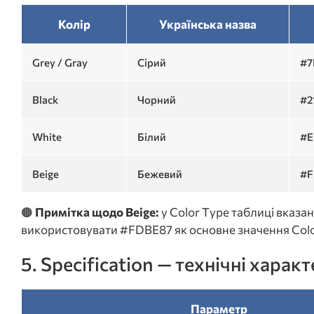
Колір
Українська назва
Grey / Gray
Сірий
#7
Black
Чорний
#2
White
Білий
#E
Beige
Бежевий
#F
🟤
Примітка щодо Beige:
у Color Type таблиці вказа
використовувати #FDBE87 як основне значення Colo
5. Specification — технічні харак
Параметр