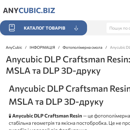
ANY
CUBIC.BIZ
КАТАЛОГ ТОВАРІВ
AnyCubic
/
ІНФОРМАЦІЯ
/
Фотополімерна смола
/
Anycubic D
Anycubic DLP Craftsman Resin
MSLA та DLP 3D-друку
Anycubic DLP Craftsman Resi
MSLA та DLP 3D-друку
🧪
Anycubic DLP Craftsman Resin
— це фотополімерна 
стабільна геометрія та якісна постобробка. Це не пр