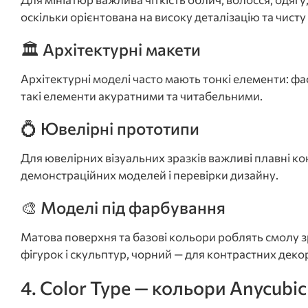
оскільки орієнтована на високу деталізацію та чист
🏛️ Архітектурні макети
Архітектурні моделі часто мають тонкі елементи: фас
такі елементи акуратними та читабельними.
💍 Ювелірні прототипи
Для ювелірних візуальних зразків важливі плавні ко
демонстраційних моделей і перевірки дизайну.
🎨 Моделі під фарбування
Матова поверхня та базові кольори роблять смолу з
фігурок і скульптур, чорний — для контрастних дек
4. Color Type — кольори Anycubi