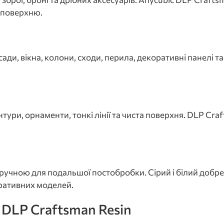
у поверхню.
ади, вікна, колони, сходи, перила, декоративні панелі т
нтури, орнаменти, тонкі лінії та чиста поверхня. DLP C
ручною для подальшої постобробки. Сірий і білий добре
оративних моделей.
c DLP Craftsman Resin