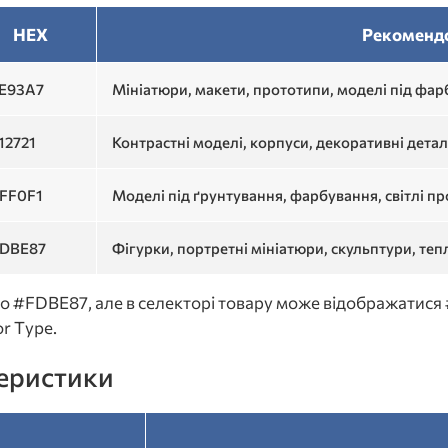
HEX
Рекомендо
E93A7
Мініатюри, макети, прототипи, моделі під фа
12721
Контрастні моделі, корпуси, декоративні детал
FF0F1
Моделі під ґрунтування, фарбування, світлі пр
DBE87
Фігурки, портретні мініатюри, скульптури, теп
но #FDBE87, але в селекторі товару може відображатися
r Type.
теристики