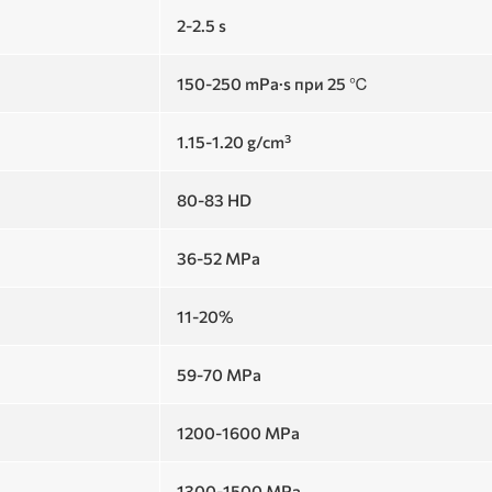
2-2.5 s
150-250 mPa·s при 25 ℃
1.15-1.20 g/cm³
80-83 HD
36-52 MPa
11-20%
59-70 MPa
1200-1600 MPa
1300-1500 MPa