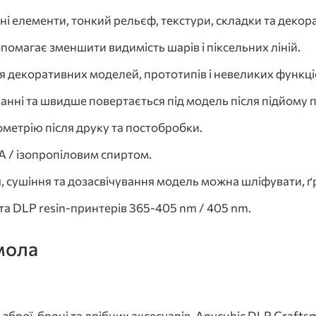
і елементи, тонкий рельєф, текстури, складки та декора
омагає зменшити видимість шарів і піксельних ліній.
я декоративних моделей, прототипів і невеликих функц
ванні та швидше повертається під модель після підйому
метрію після друку та постобробки.
 / ізопропіловим спиртом.
, сушіння та дозасвічування модель можна шліфувати, ґ
а DLP resin-принтерів 365-405 nm / 405 nm.
смола
, зброї, броні та дрібних аксесуарів. Anycubic DLP Craft