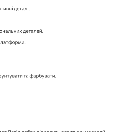
тивні деталі.
іональних деталей.
 платформи.
рунтувати та фарбувати.
sman Resin добре підходить для таких моделей,