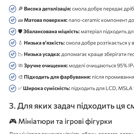
🔎
Висока деталізація:
смола добре передає дрібн
🧱
Матова поверхня:
nano-ceramic компонент доп
🛡️
Збалансована міцність:
матеріал підходить дл
💧
Низька в’язкість:
смола добре розтікається у 
📉
Низька усадка:
допомагає краще зберігати гео
🧼
Зручне очищення:
моделі очищаються 95% IPA
🎨
Підходить для фарбування:
після промивання
✅
Широка сумісність:
підходить для LCD, MSLA т
3. Для яких задач підходить ця 
🎮 Мініатюри та ігрові фігурки
Для мініатюр важлива чіткість облич, волосся, одягу