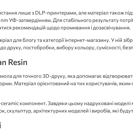
истання лише з DLP-принтерами, але матеріал також пі
 nm УФ-затвердінням. Для стабільного результату потрі
ватися рекомендацій щодо промивання і дозасвічування.
ал для блогу та категорії інтернет-магазину. У ній зібран
 друку, постобробки, вибору кольору, сумісності, безп
an Resin
мола для точного 3D-друку, яка допомагає відтворювати
і форми. Матеріал орієнтований на тих користувачів, яки
eramic компонент. Завдяки цьому надруковані моделі м
, скульптур, архітектурних моделей і виробів, які буду
і