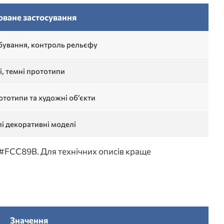
ване застосування
рбування, контроль рельєфу
і, темні прототипи
ототипи та художні об’єкти
лі декоративні моделі
 #FCC89B. Для технічних описів краще
Значення