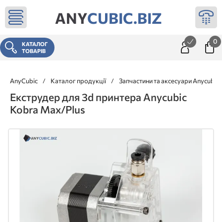
ANY
CUBIC.BIZ
0
КАТАЛОГ
ТОВАРІВ
AnyCubic
/
Каталог продукції
/
Запчастини та аксесуари Anycubic
Екструдер для 3d принтера Anycubic
Kobra Max/Plus