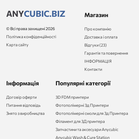
ANY
CUBIC.BIZ
Магазин
© Всі права захищені 2026
Про компанію
Політика конфіденційності
Доставка і оплата
Карта сайту
Відгуки (23)
Гарантія та повернення
ІНФОРМАЦІЯ
Контакти
Інформація
Популярні категорії
Договір оферти
3D FDM принтери
Питання відповідь
Фотополімерні 3д Принтери
Знято з виробництва
Фотополімерні смоли для 3д Принтера
Філамент для 3Д принтера
Запчастини та аксесуари Anycubic
Anycubic Wash & Cure Station