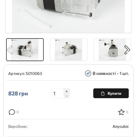
В наявності - 1 шт.
Артикул:
S010063
+
828
грн
Купити
-
0
0
Виробник:
Anycubic