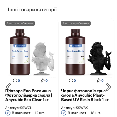
Інші товари категорії
Знято з виробництва
Знято з виробництва
0
0
0
0
Прозора Еко Рослинна
Чорна фотополімерна
Фотополімерна смола |
смола Anycubic Plant-
Anycubic Eco Clear 1кг
Based UV Resin Black 1 кг
Артикул:
SSWCL
Артикул:
SSWBK
В наявності - 12 шт.
В наявності - 18 шт.