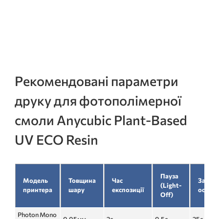
Рекомендовані параметри
друку для фотополімерної
смоли Anycubic Plant-Based
UV ECO Resin
Пауза
Модель
Товщина
Час
Засвіт
(Light-
принтера
шару
експозиції
основ
Off)
Photon Mono