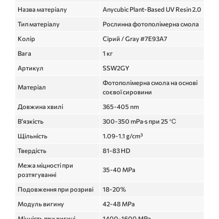
Назва матеріалу
Anycubic Plant-Based UV Resin 2.0
Тип матеріалу
Рослинна фотополімерна смола
Колір
Сірий / Gray #7E93A7
Вага
1 кг
Артикул
SSW2GY
Фотополімерна смола на основі
Матеріал
соєвої сировини
Довжина хвилі
365-405 nm
В’язкість
300-350 mPa·s при 25 ℃
Щільність
1.09-1.1 g/cm³
Твердість
81-83 HD
Межа міцності при
35-40 MPa
розтягуванні
Подовження при розриві
18-20%
Модуль вигину
42-48 MPa
Міцність при вигині
1400-1600 MPa