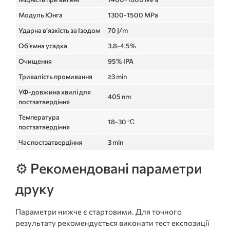
Модуль Юнга
1300-1500 MPa
Ударна в’язкість за Ізодом
70 J/m
Об’ємна усадка
3.8-4.5%
Очищення
95% IPA
Тривалість промивання
≥3 min
УФ-довжина хвилі для
405 nm
постзатвердіння
Температура
18-30 ℃
постзатвердіння
Час постзатвердіння
3 min
⚙️ Рекомендовані параметри
друку
Параметри нижче є стартовими. Для точного
результату рекомендується виконати тест експозиції