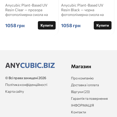
Anycubic Plant-Based UV
Anycubic Plant-Based UV
Resin Clear — прозора
Resin Black — чорна
фотополімерна смола на
фотополімерна смола на
рослинній основі Опис пр...
рослинній основі Опис прод...
1058 грн
1058 грн
Купити
Купити
ANY
CUBIC.BIZ
Магазин
© Всі права захищені 2026
Про компанію
Політика конфіденційності
Доставка і оплата
Карта сайту
Відгуки (23)
Гарантія та повернення
ІНФОРМАЦІЯ
Контакти