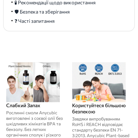
🧪 Рекомендації щодо використання
🛡️ Безпека та зберігання
❓ Часті запитання
Слабкий Запах
Користуйтеся більшою
безпекою
Рослинні смоли Anycubic
виготовлені з соєвої олії без
Завдяки випробуванням
шкідливих хімікатів BPA та
RoHS і REACH відповідає
бензолу. Без летких
стандарту безпеки EN 71-
органічних сполук і різкого
3:2013. Anycubic Plant-based