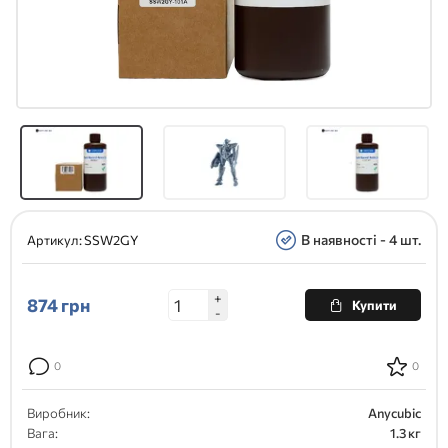
В наявності - 4 шт.
Артикул:
SSW2GY
+
874
грн
Купити
-
0
0
Виробник:
Anycubic
Вага:
1.3 кг