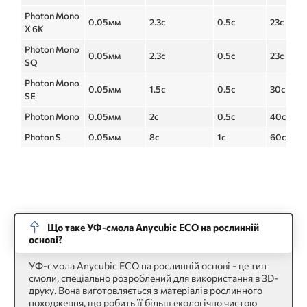
Photon Mono
0.05мм
2.3с
0.5с
23с
X 6K
Photon Mono
0.05мм
2.3с
0.5с
23с
SQ
Photon Mono
0.05мм
1.5с
0.5с
30с
SE
Photon Mono
0.05мм
2с
0.5с
40с
Photon S
0.05мм
8с
1с
60с
Що таке УФ-смола Anycubic ECO на рослинній
основі?
УФ-смола Anycubic ECO на рослинній основі - це тип
смоли, спеціально розроблений для використання в 3D-
друку. Вона виготовляється з матеріалів рослинного
походження, що робить її більш екологічно чистою