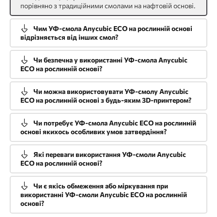
порівняно з традиційними смолами на нафтовій основі.
Чим УФ-смола Anycubic ECO на рослинній основі
відрізняється від інших смол?
Чи безпечна у використанні УФ-смола Anycubic
ECO на рослинній основі?
Чи можна використовувати УФ-смолу Anycubic
ECO на рослинній основі з будь-яким 3D-принтером?
Чи потребує УФ-смола Anycubic ECO на рослинній
основі якихось особливих умов затвердіння?
Які переваги використання УФ-смоли Anycubic
ECO на рослинній основі?
Чи є якісь обмеження або міркування при
використанні УФ-смоли Anycubic ECO на рослинній
основі?