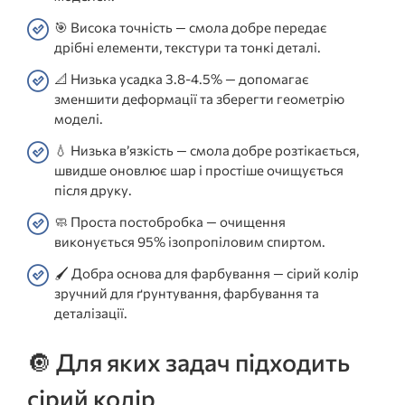
🎯 Висока точність — смола добре передає
дрібні елементи, текстури та тонкі деталі.
📐 Низька усадка 3.8-4.5% — допомагає
зменшити деформації та зберегти геометрію
моделі.
💧 Низька в’язкість — смола добре розтікається,
швидше оновлює шар і простіше очищується
після друку.
🧼 Проста постобробка — очищення
виконується 95% ізопропіловим спиртом.
🖌️ Добра основа для фарбування — сірий колір
зручний для ґрунтування, фарбування та
деталізації.
🔘 Для яких задач підходить
сірий колір