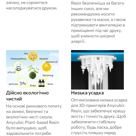
запаху, не соромтеся
Resin безпечніша за багато
насолоджуватися друком.
інших смол, але ми
рекомендуємо носити
рукавички та маски, а також
підтримувати вентиляцію в
приміщенні під час друку,
щоб уникнути шкірної
алергії.
Дійсно екологічно
Низька усадка
чистий
Оптимізована низька усадка
для 3D-принтерів Anycubic
На основі ринкового попиту
Resin, що забезпечує кращу
на зелені, безпечні та
якість і точність друку. Щоб
екологічно чисті смоли.
забезпечити стабільну
Anycubic Plant-based Resin
роботу, будь ласка, добре
було випущено, щоб
струсіть пляшку перед
задовольнити потреби