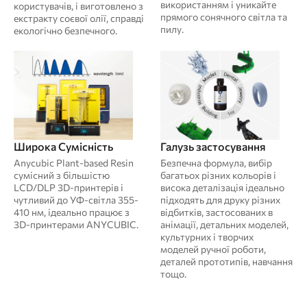
використанням і уникайте
користувачів, і виготовлено з
прямого сонячного світла та
екстракту соєвої олії, справді
пилу.
екологічно безпечного.
Широка Сумісність
Галузь застосування
Anycubic Plant-based Resin
Безпечна формула, вибір
сумісний з більшістю
багатьох різних кольорів і
LCD/DLP 3D-принтерів і
висока деталізація ідеально
чутливий до УФ-світла 355-
підходять для друку різних
410 нм, ідеально працює з
відбитків, застосованих в
3D-принтерами ANYCUBIC.
анімації, детальних моделей,
культурних і творчих
моделей ручної роботи,
деталей прототипів, навчання
тощо.