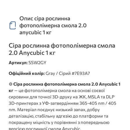
Опис сіра рослинна
фотополімерна смола 2.0
anycubic 1 кг
Сіра рослинна фотополімерна смола
2.0 Anycubic 1 кг
Артикул:
SSW2GY
Офіційний колір:
Gray / Сірий #7E93A7
⚙️
Сіра рослинна фотополімерна смола 2.0 Anycubic 1
кг
— це фотополімерна смола на основі соєвої
сировини для точної 3D-друку на ЖК, MSLA та DLP
3D-принтерах з УФ-затвердінням 365-405 nm / 405
nm. Матеріал поєднує низький запах, добру
деталізацію, стабільну адгезію до платформи та
покращену міцність у порівнянні з попередньою
версією рослинної смоли Anycubic.