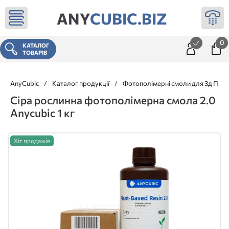
ANY
CUBIC.BIZ
0
КАТАЛОГ
ТОВАРІВ
AnyCubic
/
Каталог продукції
/
Фотополімерні смоли для 3д При
Сіра рослинна фотополімерна смола 2.0
Anycubic 1 кг
Хіт продажів