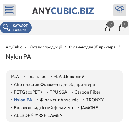
ANY
CUBIC.BIZ
0
КАТАЛОГ
ТОВАРІВ
AnyCubic
/
Каталог продукції
/
Філамент для 3Д принтера
/
Nyl
Nylon PA
PLA
Пла плюс
PLA Шовковий
ABS пластик Філамент для 3д принтера
PETG (coPET)
TPU 95A
Carbon Fiber
Nylon PA
Філамент Anycubic
TRONXY
Високошвидкісний філамент
JAMGHE
ALL3DP ® ™ ♻ FILAMENT