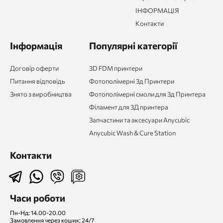
ІНФОРМАЦІЯ
Контакти
Інформація
Популярні категорії
Договір оферти
3D FDM принтери
Питання відповідь
Фотополімерні 3д Принтери
Знято з виробництва
Фотополімерні смоли для 3д Принтера
Філамент для 3Д принтера
Запчастини та аксесуари Anycubic
Anycubic Wash & Cure Station
Контакти
Часи роботи
Пн-Нд: 14.00-20.00
Замовлення через кошик: 24/7