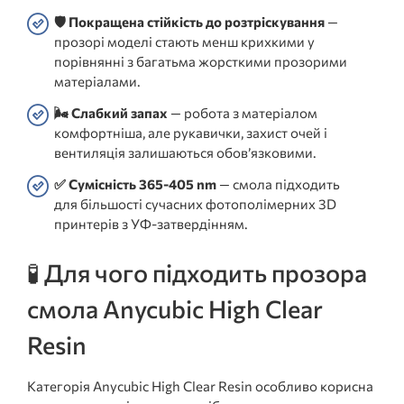
🛡️ Покращена стійкість до розтріскування
—
прозорі моделі стають менш крихкими у
порівнянні з багатьма жорсткими прозорими
матеріалами.
🌬️ Слабкий запах
— робота з матеріалом
комфортніша, але рукавички, захист очей і
вентиляція залишаються обов’язковими.
✅ Сумісність 365-405 nm
— смола підходить
для більшості сучасних фотополімерних 3D
принтерів з УФ-затвердінням.
🧪 Для чого підходить прозора
смола Anycubic High Clear
Resin
Категорія Anycubic High Clear Resin особливо корисна