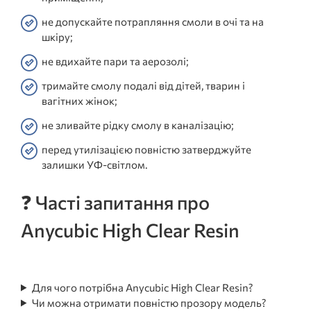
не допускайте потрапляння смоли в очі та на
шкіру;
не вдихайте пари та аерозолі;
тримайте смолу подалі від дітей, тварин і
вагітних жінок;
не зливайте рідку смолу в каналізацію;
перед утилізацією повністю затверджуйте
залишки УФ-світлом.
❓ Часті запитання про
Anycubic High Clear Resin
Для чого потрібна Anycubic High Clear Resin?
Чи можна отримати повністю прозору модель?