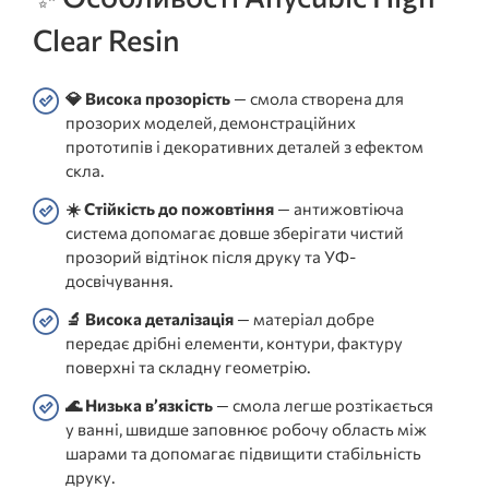
Clear Resin
💎 Висока прозорість
— смола створена для
прозорих моделей, демонстраційних
прототипів і декоративних деталей з ефектом
скла.
☀️ Стійкість до пожовтіння
— антижовтіюча
система допомагає довше зберігати чистий
прозорий відтінок після друку та УФ-
досвічування.
🔬 Висока деталізація
— матеріал добре
передає дрібні елементи, контури, фактуру
поверхні та складну геометрію.
🌊 Низька в’язкість
— смола легше розтікається
у ванні, швидше заповнює робочу область між
шарами та допомагає підвищити стабільність
друку.