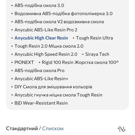
ABS-подібна смола 3.0
Водозмивна ABS-подібна фотополімерна 3.0
ABS-подібна смола V2 водозмивна смола
Anycubic ABS-Like Resin Pro 2
Anycubic High Clear Resin
Tough Resin Ultra
Tough Resin 2.0 Міцна смола 2.0
Anycubic High Speed Resin 2.0
Siraya Tech
PIONEXT
Rigid 100 Resin Жорстка смола 100°
ABS-подібна смола Pro
Anycubic ABS-Like Resin+
DIY Смола для змішування кольорів
Anycubic гнучка міцна смола Tough Resin
BJD Wear-Resistant Resin
Стандартний
/
Cписком