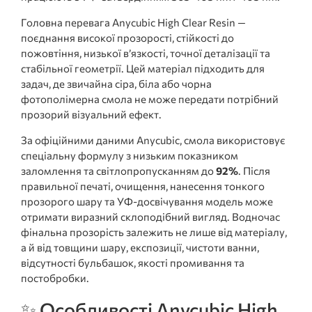
Головна перевага Anycubic High Clear Resin —
поєднання високої прозорості, стійкості до
пожовтіння, низької в’язкості, точної деталізації та
стабільної геометрії. Цей матеріал підходить для
задач, де звичайна сіра, біла або чорна
фотополімерна смола не може передати потрібний
прозорий візуальний ефект.
За офіційними даними Anycubic, смола використовує
спеціальну формулу з низьким показником
заломлення та світлопропусканням до
92%
. Після
правильної печаті, очищення, нанесення тонкого
прозорого шару та УФ-досвічування модель може
отримати виразний склоподібний вигляд. Водночас
фінальна прозорість залежить не лише від матеріалу,
а й від товщини шару, експозиції, чистоти ванни,
відсутності бульбашок, якості промивання та
постобробки.
✨ Особливості Anycubic High