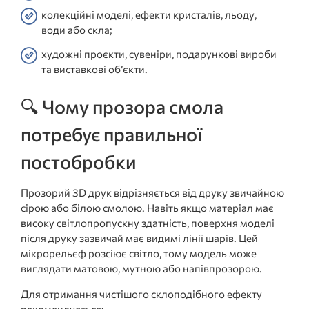
колекційні моделі, ефекти кристалів, льоду,
води або скла;
художні проєкти, сувеніри, подарункові вироби
та виставкові об’єкти.
🔍 Чому прозора смола
потребує правильної
постобробки
Прозорий 3D друк відрізняється від друку звичайною
сірою або білою смолою. Навіть якщо матеріал має
високу світлопропускну здатність, поверхня моделі
після друку зазвичай має видимі лінії шарів. Цей
мікрорельєф розсіює світло, тому модель може
виглядати матовою, мутною або напівпрозорою.
Для отримання чистішого склоподібного ефекту