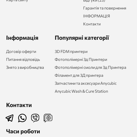
Гарантія та повернення
ІНФОРМАЦІЯ
Контакти
Інформація
Популярні категорії
Договір оферти
3D FDM принтери
Питання відповідь
Фотополімерні 3д Принтери
Знято з виробництва
Фотополімерні смоли для 3д Принтера
Філамент для 3Д принтера
Запчастини та аксесуари Anycubic
Anycubic Wash & Cure Station
Контакти
Часи роботи