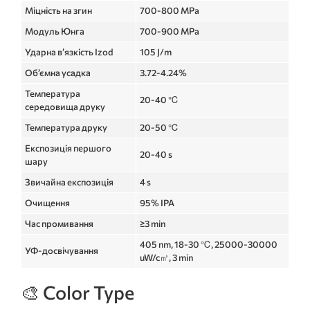
Міцність на згин
700-800 MPa
Модуль Юнга
700-900 MPa
Ударна в’язкість Izod
105 J/m
Об’ємна усадка
3.72-4.24%
Температура
20-40 ℃
середовища друку
Температура друку
20-50 ℃
Експозиція першого
20-40 s
шару
Звичайна експозиція
4 s
Очищення
95% IPA
Час промивання
≥3 min
405 nm, 18-30 ℃, 25000-30000
УФ-досвічування
uW/c㎡, 3 min
🎨 Color Type