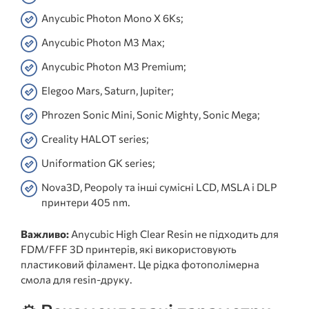
Anycubic Photon Mono X 6Ks;
Anycubic Photon M3 Max;
Anycubic Photon M3 Premium;
Elegoo Mars, Saturn, Jupiter;
Phrozen Sonic Mini, Sonic Mighty, Sonic Mega;
Creality HALOT series;
Uniformation GK series;
Nova3D, Peopoly та інші сумісні LCD, MSLA і DLP
принтери 405 nm.
Важливо:
Anycubic High Clear Resin не підходить для
FDM/FFF 3D принтерів, які використовують
пластиковий філамент. Це рідка фотополімерна
смола для resin-друку.