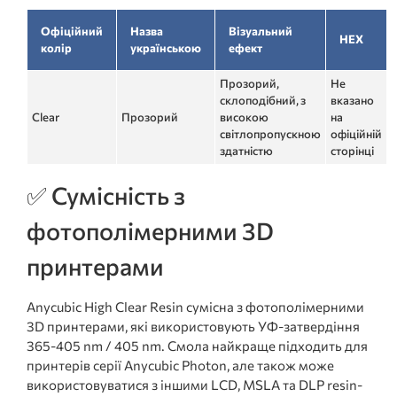
Офіційний
Назва
Візуальний
HEX
колір
українською
ефект
Прозорий,
Не
склоподібний, з
вказано
Clear
Прозорий
високою
на
світлопропускною
офіційній
здатністю
сторінці
✅ Сумісність з
фотополімерними 3D
принтерами
Anycubic High Clear Resin сумісна з фотополімерними
3D принтерами, які використовують УФ-затвердіння
365-405 nm / 405 nm. Смола найкраще підходить для
принтерів серії Anycubic Photon, але також може
використовуватися з іншими LCD, MSLA та DLP resin-