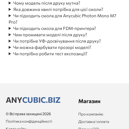
Чому модель після друку мутна?
Яка довжина хвилі потрібна для цієї смоли?
Чи підходить смола для Anycubic Photon Mono M7
Pro?
Чи підходить смола для FDM-принтера?
Чим промивати моделі після друку?
Чи потрібне УФ-досвічування після друку?
Чи можна фарбувати прозорі моделі?
Чи потрібно робити тест експозиції?
ANY
CUBIC.BIZ
Магазин
© Всі права захищені 2026
Про компанію
Політика конфіденційності
Доставка і оплата
Карта сайту
Відгуки (23)