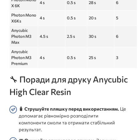
4 s
0.5 s
28 s
6
X 6K
Photon Mono
4 s
0.5 s
20 s
5
X6Ks
Anycubic
Photon M3
4.5 s
2.5 s
30 s
6
Max
Anycubic
Photon M3
4 s
0.5 s
25 s
3
Premium
🔧 Поради для друку Anycubic
High Clear Resin
🧴 Струшуйте пляшку перед використанням.
Це
допомагає рівномірно розподілити
компоненти смоли та отримати стабільний
результат.