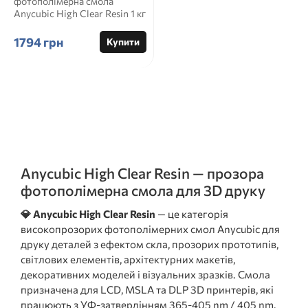
фотополімерна смола
Anycubic High Clear Resin 1 кг
💎 Anycubic High Clear Resin 1
...
1794 грн
Купити
Anycubic High Clear Resin — прозора
фотополімерна смола для 3D друку
💎 Anycubic High Clear Resin
— це категорія
високопрозорих фотополімерних смол Anycubic для
друку деталей з ефектом скла, прозорих прототипів,
світлових елементів, архітектурних макетів,
декоративних моделей і візуальних зразків. Смола
призначена для LCD, MSLA та DLP 3D принтерів, які
працюють з УФ-затвердінням 365-405 nm / 405 nm.