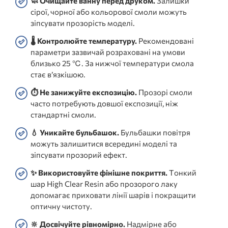
🧼 Очищайте ванну перед друком.
Залишки
сірої, чорної або кольорової смоли можуть
зіпсувати прозорість моделі.
🌡️ Контролюйте температуру.
Рекомендовані
параметри зазвичай розраховані на умови
близько 25 ℃. За нижчої температури смола
стає в’язкішою.
⏱️ Не занижуйте експозицію.
Прозорі смоли
часто потребують довшої експозиції, ніж
стандартні смоли.
💧 Уникайте бульбашок.
Бульбашки повітря
можуть залишитися всередині моделі та
зіпсувати прозорий ефект.
✨ Використовуйте фінішне покриття.
Тонкий
шар High Clear Resin або прозорого лаку
допомагає приховати лінії шарів і покращити
оптичну чистоту.
🔆 Досвічуйте рівномірно.
Надмірне або