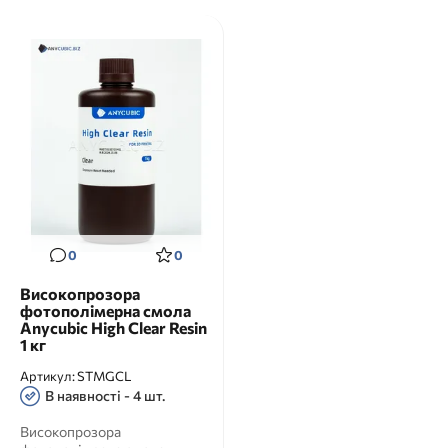
0
0
Високопрозора
фотополімерна смола
Anycubic High Clear Resin
1 кг
Артикул:
STMGCL
В наявності - 4 шт.
Високопрозора