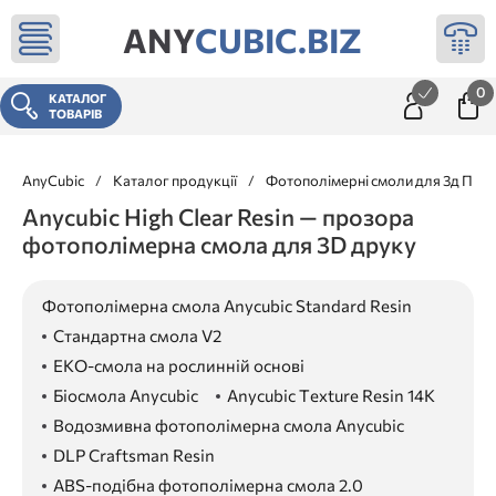
ANY
CUBIC.BIZ
0
КАТАЛОГ
ТОВАРІВ
AnyCubic
/
Каталог продукції
/
Фотополімерні смоли для 3д При
Anycubic High Clear Resin — прозора
фотополімерна смола для 3D друку
Фотополімерна смола Anycubic Standard Resin
Стандартна смола V2
ЕКО-смола на рослинній основі
Біосмола Anycubic
Anycubic Texture Resin 14K
Водозмивна фотополімерна смола Anycubic
DLP Craftsman Resin
ABS-подібна фотополімерна смола 2.0