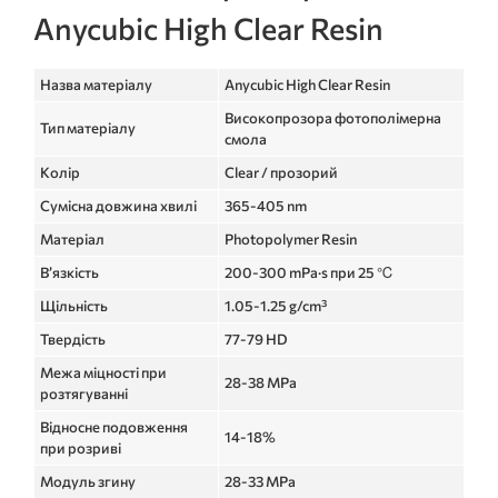
Anycubic High Clear Resin
Назва матеріалу
Anycubic High Clear Resin
Високопрозора фотополімерна
Тип матеріалу
смола
Колір
Clear / прозорий
Сумісна довжина хвилі
365-405 nm
Матеріал
Photopolymer Resin
В’язкість
200-300 mPa·s при 25 ℃
Щільність
1.05-1.25 g/cm³
Твердість
77-79 HD
Межа міцності при
28-38 MPa
розтягуванні
Відносне подовження
14-18%
при розриві
Модуль згину
28-33 MPa