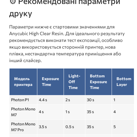
⚙️ Рекомендовані параметри
друку
Параметри нижче є стартовими значеннями для
Anycubic High Clear Resin. Для ідеального результату
рекомендується виконати тест експозиції, особливо
якщо використовується сторонній принтер, нова
плівка, нестандартна температура приміщення або
інший слайсер.
Light-
Bottom
Модель
Exposure
Bottom
Off
Exposure
принтера
Time
Layer
Time
Time
Photon P1
4.4 s
2 s
30 s
1
Photon Mono
4 s
1 s
35 s
4
M7
Photon Mono
3.5 s
0.5 s
35 s
5
M7 Pro