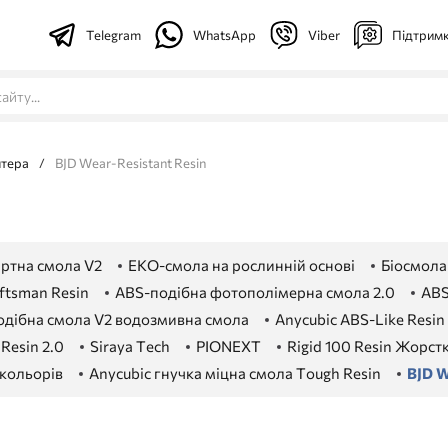
Telegram
WhatsApp
Viber
Підтрим
нтера
/
BJD Wear-Resistant Resin
ртна смола V2
ЕКО-смола на рослинній основі
Біосмола
ftsman Resin
ABS-подібна фотополімерна смола 2.0
ABS
одібна смола V2 водозмивна смола
Anycubic ABS-Like Resin 
Resin 2.0
Siraya Tech
PIONEXT
Rigid 100 Resin Жорст
 кольорів
Anycubic гнучка міцна смола Tough Resin
BJD W