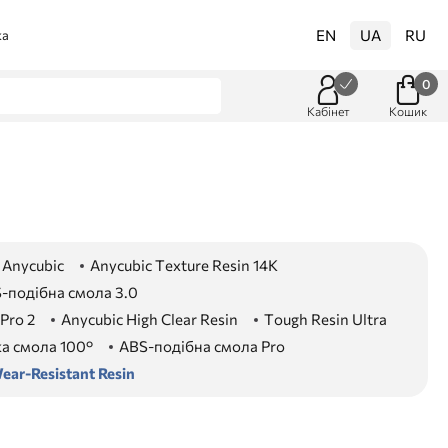
EN
UA
RU
ка
0
Кабінет
Кошик
 Anycubic
Anycubic Texture Resin 14K
-подібна смола 3.0
Pro 2
Anycubic High Clear Resin
Tough Resin Ultra
ка смола 100°
ABS-подібна смола Pro
ear-Resistant Resin