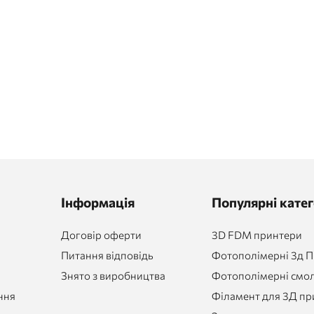
Інформація
Популярні катег
Договір оферти
3D FDM принтери
Питання відповідь
Фотополімерні 3д 
Знято з виробництва
Фотополімерні смол
ння
Філамент для 3Д пр