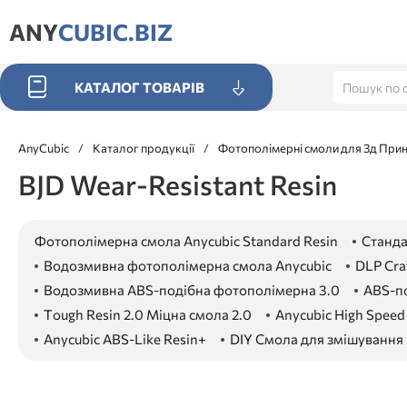
ANY
CUBIC.BIZ
КАТАЛОГ ТОВАРІВ
AnyCubic
/
Каталог продукції
/
Фотополімерні смоли для 3д При
BJD Wear-Resistant Resin
Фотополімерна смола Anycubic Standard Resin
Станда
Водозмивна фотополімерна смола Anycubic
DLP Cra
Водозмивна ABS-подібна фотополімерна 3.0
ABS-п
Tough Resin 2.0 Міцна смола 2.0
Anycubic High Speed 
Anycubic ABS-Like Resin+
DIY Смола для змішування