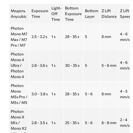
Light-
Bottom
Модель
Exposure
Bottom
Z Lift
Z Lift
Off
Exposure
Anycubic
Time
Layer
Distance
Speed
Time
Time
Photon
Mono M7
4 - 6
2.5 - 3.2 s
1 s
28 - 35 s
5
8 mm
Max / M7
mm/s
Pro / M7
Photon
Mono 4
4 - 6
Ultra /
2.8 - 3.6 s
1 s
30 - 35 s
5
5 - 6 mm
mm/s
Photon
Mono 4
Photon
Mono
4 - 5
3.0 - 3.8 s
1 s
28 - 35 s
5 - 6
8 mm
M5s Pro /
mm/s
M5s / M5
Photon
Mono X
2 - 4
6Ks /
2.8 - 3.5 s
1 s
25 - 35 s
5 - 6
6 - 8 mm
mm/s
Mono X2