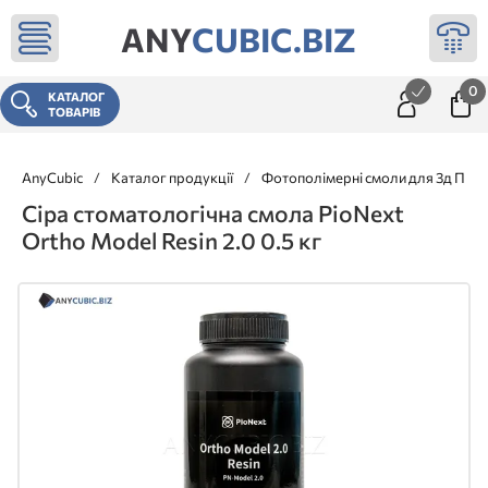
ANY
CUBIC.BIZ
0
КАТАЛОГ
ТОВАРІВ
AnyCubic
/
Каталог продукції
/
Фотополімерні смоли для 3д При
Сіра стоматологічна смола PioNext
Ortho Model Resin 2.0 0.5 кг