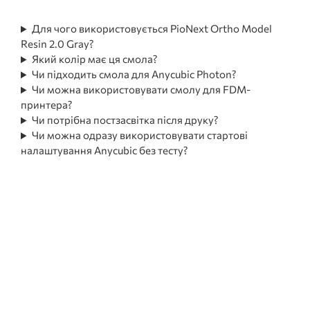
Для чого використовується PioNext Ortho Model
Resin 2.0 Gray?
Який колір має ця смола?
Чи підходить смола для Anycubic Photon?
Чи можна використовувати смолу для FDM-
принтера?
Чи потрібна постзасвітка після друку?
Чи можна одразу використовувати стартові
налаштування Anycubic без тесту?