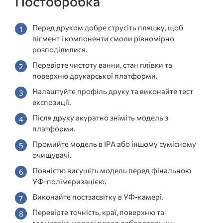
Постобробка
Перед друком добре струсіть пляшку, щоб
пігмент і компоненти смоли рівномірно
розподілилися.
Перевірте чистоту ванни, стан плівки та
поверхню друкарської платформи.
Налаштуйте профіль друку та виконайте тест
експозиції.
Після друку акуратно зніміть модель з
платформи.
Промийте модель в IPA або іншому сумісному
очищувачі.
Повністю висушіть модель перед фінальною
УФ-полімеризацією.
Виконайте постзасвітку в УФ-камері.
Перевірте точність, краї, поверхню та
геометрію моделі перед лабораторним