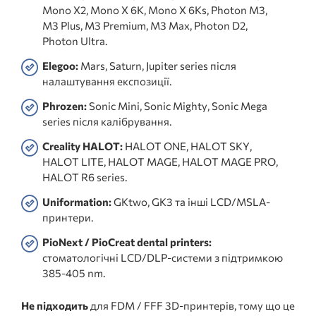
Mono X2, Mono X 6K, Mono X 6Ks, Photon M3,
M3 Plus, M3 Premium, M3 Max, Photon D2,
Photon Ultra.
Elegoo:
Mars, Saturn, Jupiter series після
налаштування експозиції.
Phrozen:
Sonic Mini, Sonic Mighty, Sonic Mega
series після калібрування.
Creality HALOT:
HALOT ONE, HALOT SKY,
HALOT LITE, HALOT MAGE, HALOT MAGE PRO,
HALOT R6 series.
Uniformation:
GKtwo, GK3 та інші LCD/MSLA-
принтери.
PioNext / PioCreat dental printers:
стоматологічні LCD/DLP-системи з підтримкою
385-405 nm.
Не підходить
для FDM / FFF 3D-принтерів, тому що це