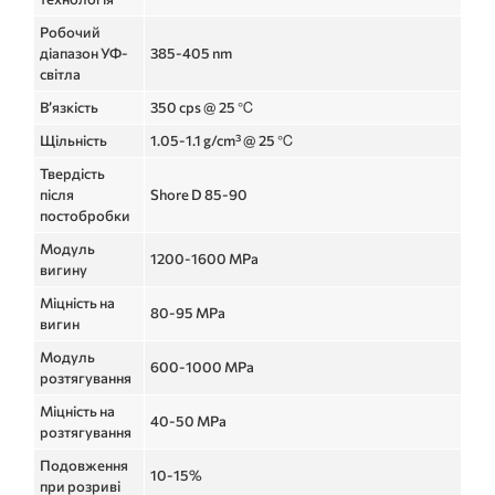
Робочий
діапазон УФ-
385-405 nm
світла
В’язкість
350 cps @ 25 ℃
Щільність
1.05-1.1 g/cm³ @ 25 ℃
Твердість
після
Shore D 85-90
постобробки
Модуль
1200-1600 MPa
вигину
Міцність на
80-95 MPa
вигин
Модуль
600-1000 MPa
розтягування
Міцність на
40-50 MPa
розтягування
Подовження
10-15%
при розриві