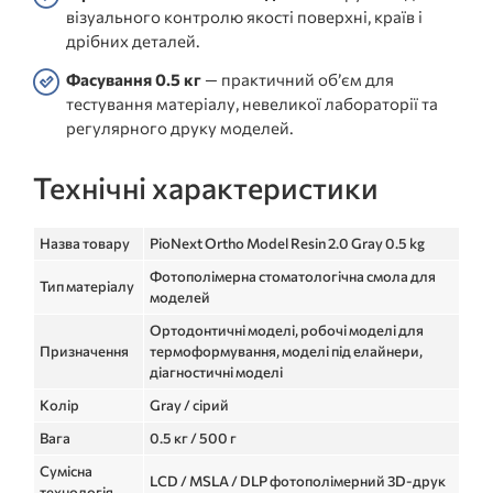
візуального контролю якості поверхні, країв і
дрібних деталей.
Фасування 0.5 кг
— практичний об’єм для
тестування матеріалу, невеликої лабораторії та
регулярного друку моделей.
Технічні характеристики
Назва товару
PioNext Ortho Model Resin 2.0 Gray 0.5 kg
Фотополімерна стоматологічна смола для
Тип матеріалу
моделей
Ортодонтичні моделі, робочі моделі для
Призначення
термоформування, моделі під елайнери,
діагностичні моделі
Колір
Gray / сірий
Вага
0.5 кг / 500 г
Сумісна
LCD / MSLA / DLP фотополімерний 3D-друк
технологія