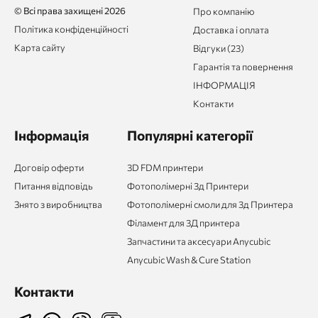
© Всі права захищені 2026
Про компанію
Політика конфіденційності
Доставка і оплата
Карта сайту
Відгуки (23)
Гарантія та повернення
ІНФОРМАЦІЯ
Контакти
Інформація
Популярні категорії
Договір оферти
3D FDM принтери
Питання відповідь
Фотополімерні 3д Принтери
Знято з виробництва
Фотополімерні смоли для 3д Принтера
Філамент для 3Д принтера
Запчастини та аксесуари Anycubic
Anycubic Wash & Cure Station
Контакти