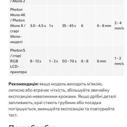
/ Mono 2
Photon
Mono 4K
/ Photon
2 - 4
Mono X /
3.0 - 4.5 s
1 s
35 - 45 s
6
6 - 8 mm
mm/s
старі
Mono-
моделі
Photon S
/ старі
1 - 2
RGB
8 - 12 s
1 - 2 s
50 - 70 s
6 - 8
6 mm
mm/s
LCD-
принтери
Рекомендація:
якщо модель виходить м’якою,
липкою або втрачає чіткість, збільшуйте звичайну
експозицію невеликими кроками. Якщо дрібні деталі
запливають, краї стають грубими або посадка
погіршується, зменшуйте експозицію та повторюйте
тест.