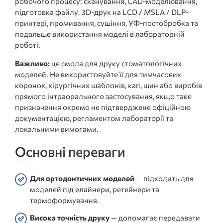
робочого процесу: сканування, CAD-моделювання,
підготовка файлу, 3D-друк на LCD / MSLA / DLP-
принтері, промивання, сушіння, УФ-постобробка та
подальше використання моделі в лабораторній
роботі.
Важливо:
це смола для друку стоматологічних
моделей. Не використовуйте її для тимчасових
коронок, хірургічних шаблонів, кап, шин або виробів
прямого інтраорального застосування, якщо таке
призначення окремо не підтверджене офіційною
документацією, регламентом лабораторії та
локальними вимогами.
Основні переваги
Для ортодонтичних моделей
— підходить для
моделей під елайнери, ретейнери та
термоформування.
Висока точність друку
— допомагає передавати