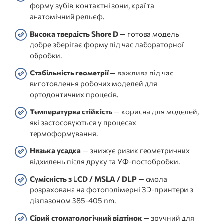
форму зубів, контактні зони, краї та
анатомічний рельєф.
Висока твердість Shore D
— готова модель
добре зберігає форму під час лабораторної
обробки.
Стабільність геометрії
— важлива під час
виготовлення робочих моделей для
ортодонтичних процесів.
Температурна стійкість
— корисна для моделей,
які застосовуються у процесах
термоформування.
Низька усадка
— знижує ризик геометричних
відхилень після друку та УФ-постобробки.
Сумісність з LCD / MSLA / DLP
— смола
розрахована на фотополімерні 3D-принтери з
діапазоном 385-405 nm.
Сірий стоматологічний відтінок
— зручний для