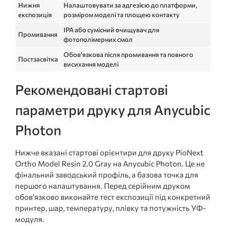
Нижня
Налаштовувати за адгезією до платформи,
експозиція
розміром моделі та площею контакту
IPA або сумісний очищувач для
Промивання
фотополімерних смол
Обов’язкова після промивання та повного
Постзасвітка
висихання моделі
Рекомендовані стартові
параметри друку для Anycubic
Photon
Нижче вказані стартові орієнтири для друку PioNext
Ortho Model Resin 2.0 Gray на Anycubic Photon. Це не
фінальний заводський профіль, а базова точка для
першого налаштування. Перед серійним друком
обов’язково виконайте тест експозиції під конкретний
принтер, шар, температуру, плівку та потужність УФ-
модуля.