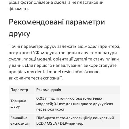
рідка фотополімерна смола, а не пластиковий
філамент.
Рекомендовані параметри
друку
Точні параметри друку залежать від моделі принтера,
потужності УФ-модуля, товщини шару, температури
смоли, площі моделі, орієнтації деталі та стану плівки
у ванні. Для першого налаштування використовуйте
профіль для dental model resin і обов’язково
виконайте тест експозиції.
Параметр
Рекомендація
0.05 mm для точних стоматологічних
Товщина
моделей; 0.1 mm для швидшого друку після
шару
перевірки якості
Звичайна
Підбирати тестом експозиції під конкретний
експозиція
LCD / MSLA / DLP-принтер